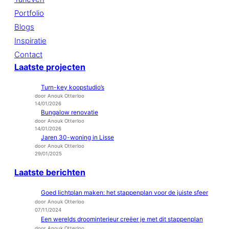
Portfolio
Blogs
Inspiratie
Contact
Laatste
projecten
Turn-key koopstudio’s
door Anouk Otterloo
14/01/2026
Bungalow renovatie
door Anouk Otterloo
14/01/2026
Jaren 30-woning in Lisse
door Anouk Otterloo
29/01/2025
Laatste berichten
Goed lichtplan maken: het stappenplan voor de juiste sfeer
door Anouk Otterloo
07/11/2024
Een werelds droominterieur creëer je met dit stappenplan
door Anouk Otterloo