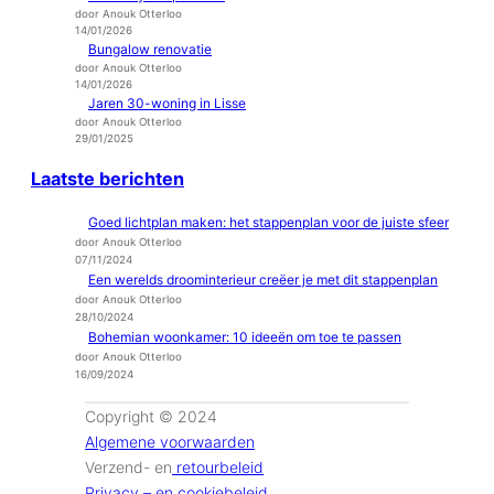
door Anouk Otterloo
14/01/2026
Bungalow renovatie
door Anouk Otterloo
14/01/2026
Jaren 30-woning in Lisse
door Anouk Otterloo
29/01/2025
Laatste berichten
Goed lichtplan maken: het stappenplan voor de juiste sfeer
door Anouk Otterloo
07/11/2024
Een werelds droominterieur creëer je met dit stappenplan
door Anouk Otterloo
28/10/2024
Bohemian woonkamer: 10 ideeën om toe te passen
door Anouk Otterloo
16/09/2024
Copyright © 2024
Algemene voorwaarden
Verzend- en
retourbeleid
Privacy – en cookiebeleid