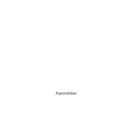
En ontvang 10% korting op je advies
Naam
*
E-mailadres
*
Aanmelden