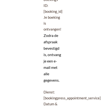
ID:
[booking_id]
Je boeking
is
ontvangen!
Zodra de
afspraak
bevestigd
is, ontvang
je een e-
mail met
alle
gegevens.
Dienst:
[bookingpress_appointment_service]
Datum &