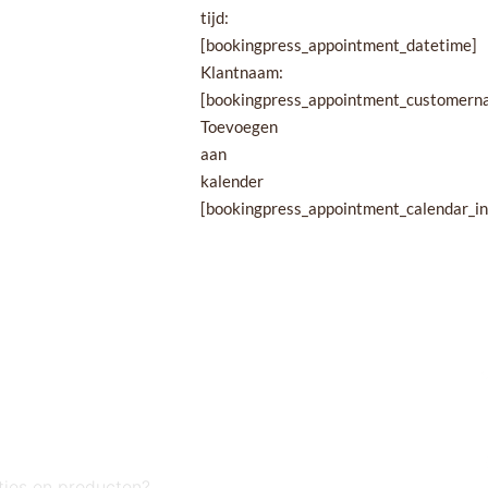
tijd:
[bookingpress_appointment_datetime]
Klantnaam:
[bookingpress_appointment_customern
Toevoegen
aan
kalender
[bookingpress_appointment_calendar_in
rief!
E
wtjes en producten?