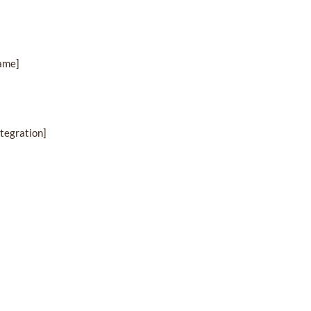
ame]
tegration]
Naam
*
-mailadres
*