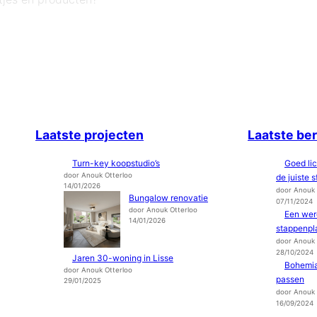
Laatste
projecten
Laatste be
Turn-key koopstudio’s
Goed li
door Anouk Otterloo
de juiste s
14/01/2026
door Anouk 
Bungalow renovatie
07/11/2024
door Anouk Otterloo
Een were
14/01/2026
stappenpl
door Anouk 
28/10/2024
Jaren 30-woning in Lisse
Bohemia
door Anouk Otterloo
passen
29/01/2025
door Anouk 
16/09/2024