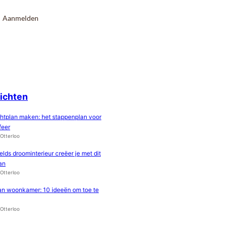
Aanmelden
richten
chtplan maken: het stappenplan voor
feer
Otterloo
lds droominterieur creëer je met dit
an
Otterloo
n woonkamer: 10 ideeën om toe te
Otterloo